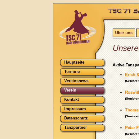
Über uns
Unsere
Hauptseite
Aktive Tanzp
Termine
Erich &
Vereinsnews
(Senioren
Verein
Roswit
(Senioren
Kontakt
Impressum
Thomas
(Senioren
Datenschutz
Tanzpartner
Peter 
(Senioren