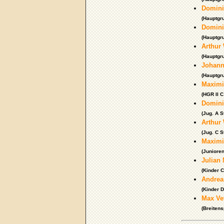
Domini
(Hauptgr
Dominik
(Hauptgr
Arthur
(Hauptgr
Johann
(Hauptgr
Maximi
(HGR II C
Domini
(Jug. A S
Arthur
(Jug. C S
Maximi
(Junioren
Julian 
(Kinder C
Andrea
(Kinder D
Max Ve
(Breitens