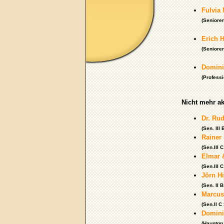
Fulvia
(Senioren
Erich 
(Senioren
Domini
(Professi
Nicht mehr ak
Dr. Rud
(Sen. III
Rainer
(Sen.III 
Elmar 
(Sen.III 
Jörn Hi
(Sen. II 
Marcus
(Sen.II C
Dominik
(Hauptgr