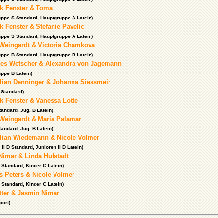
k Fenster & Toma
uppe S Standard, Hauptgruppe A Latein)
 Fenster & Stefanie Pavelic
uppe S Standard, Hauptgruppe A Latein)
 Weingardt & Victoria Chamkova
uppe B Standard, Hauptgruppe B Latein)
es Wetscher & Alexandra von Jagemann
uppe B Latein)
lian Denninger & Johanna Siessmeir
 Standard)
k Fenster & Vanessa Lotte
tandard, Jug. B Latein)
 Weingardt & Maria Palamar
tandard, Jug. B Latein)
lian Wiedemann & Nicole Volmer
 II D Standard, Junioren II D Latein)
Nimar & Linda Hufstadt
 Standard, Kinder C Latein)
s Peters & Nicole Volmer
 Standard, Kinder C Latein)
tter & Jasmin Nimar
port)