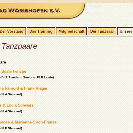
Verwalten
Der Vorstand
Das Training
Mitgliedschaft
Der Tanzsaal
Unsere
 Tanzpaare
aare
 Beate Fenster
 IV S Standard, Senioren IV B Latein)
ha Reinold & Frank Rieger
 III A Standard)
 & Lucia Schwarz
 III A Standard)
Franze & Marianne Sirch-Franze
 III B Standard)