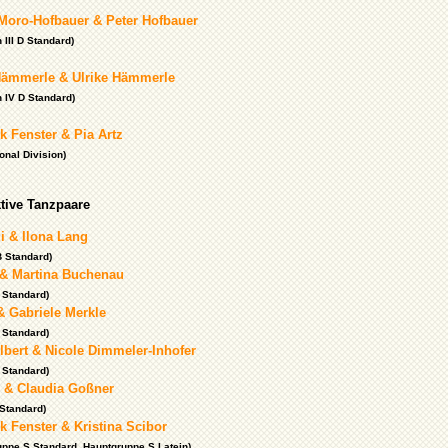
 Moro-Hofbauer & Peter Hofbauer
 III D Standard)
Hämmerle & Ulrike Hämmerle
 IV D Standard)
k Fenster & Pia Artz
onal Division)
tive Tanzpaare
i & Ilona Lang
 B Standard)
 & Martina Buchenau
C Standard)
& Gabriele Merkle
C Standard)
lbert & Nicole Dimmeler-Inhofer
B Standard)
 & Claudia Goßner
 Standard)
 Fenster & Kristina Scibor
uppe S Standard, Hauptgruppe S Latein)